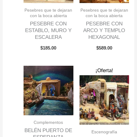
Pesebres que te dejaran
Pesebres que te dejaran
con la boca abierta
con la boca abierta
PESEBRE CON
PESEBRE CON
ESTABLO, MURO Y
ARCO Y TEMPLO
ESCALERA
HEXAGONAL
$
185.00
$
589.00
El
El
¡Oferta!
precio
precio
original
actual
era:
es:
$200.00.
$175.00
Complementos
BELÉN PUERTO DE
Escenografía