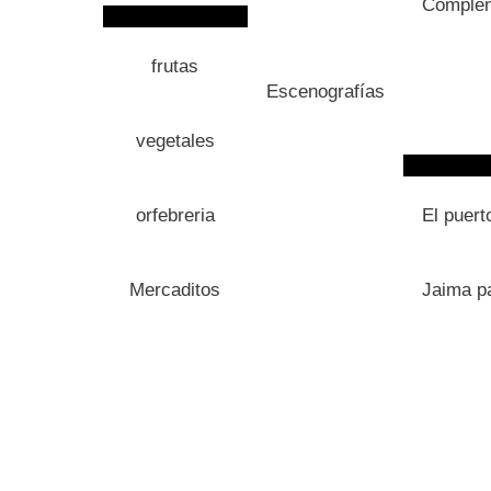
Comple
frutas
Escenografías
vegetales
orfebreria
El puert
Mercaditos
Jaima pa