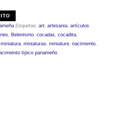
RITO
nameña
Etiquetas:
art
,
artesania
,
artículos
enes
,
Belenismo
,
cocadas
,
cocadita
,
,
miniatura
,
miniaturas
,
miniature
,
nacimiento
,
acimiento típico panameño