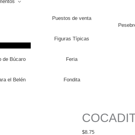
mentos
Puestos de venta
Pesebre
Figuras Típicas
o de Búcaro
Feria
ra el Belén
Fondita
COCADIT
Cocaditas
de
$
8.75
Leche