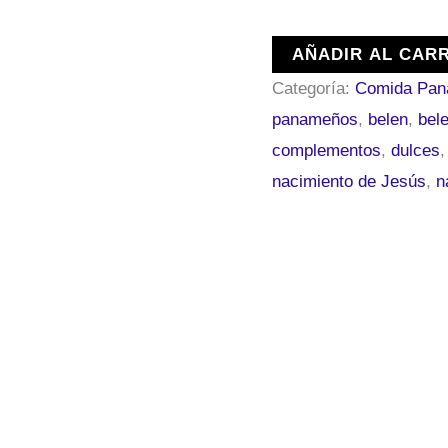
cantidad
AÑADIR AL CAR
Categoría:
Comida Pa
panameños
,
belen
,
bel
complementos
,
dulces
nacimiento de Jesús
,
n