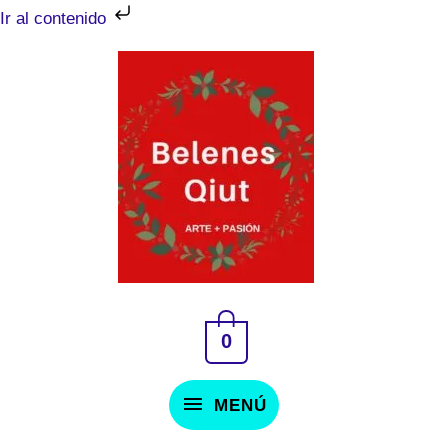
Ir
Ir al contenido
al
MENÚ
contenido
0
MENÚ