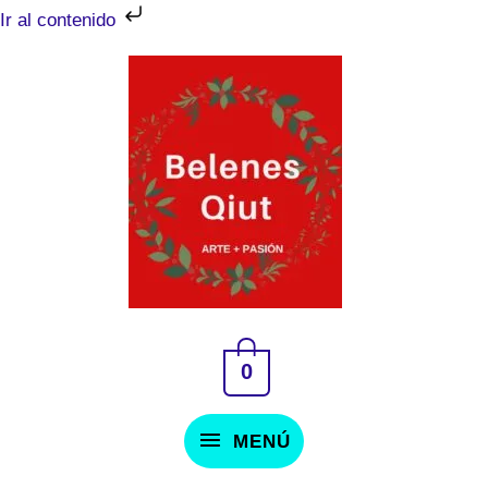
Ir
Ir al contenido
al
MENÚ
contenido
0
MENÚ