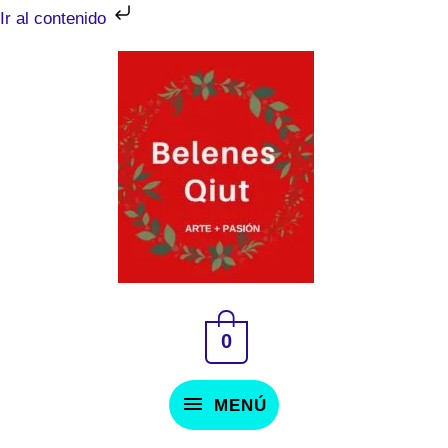
Ir
Ir al contenido
al
MENÚ
contenido
0
MENÚ