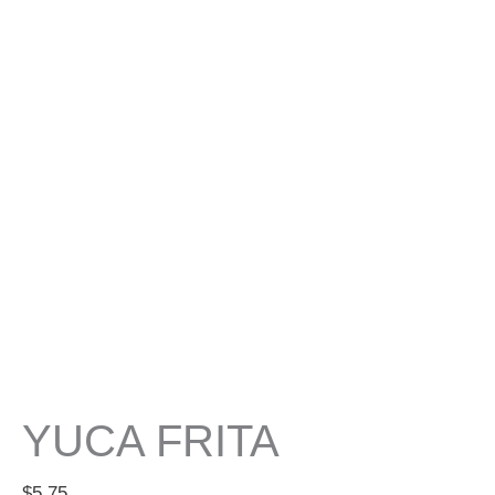
Yuca
Frita
cantidad
YUCA FRITA
$
5.75