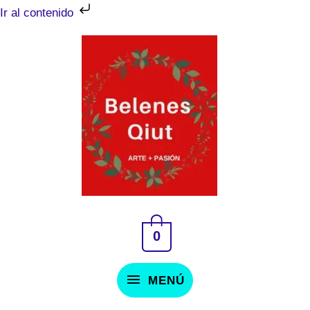
Ir
Ir al contenido
al
MENÚ
contenido
0
MENÚ