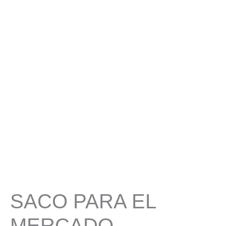
Saco
para
el
mercado
cantidad
SACO PARA EL
MERCADO