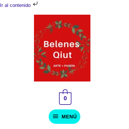
Ir
Ir al contenido
al
MENÚ
contenido
0
MENÚ