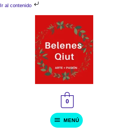
Ir
Ir al contenido
al
MENÚ
contenido
0
MENÚ