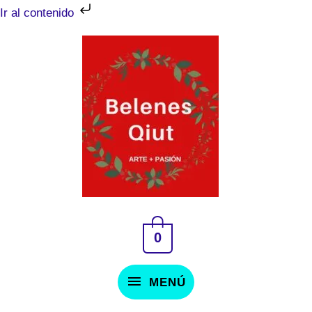
Ir
Ir al contenido
al
MENÚ
contenido
0
MENÚ