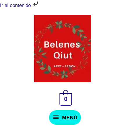
Ir
Ir al contenido
al
MENÚ
contenido
0
MENÚ