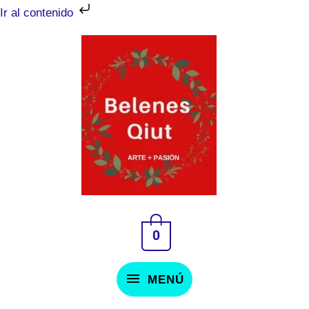
Ir
Ir al contenido
al
MENÚ
contenido
0
MENÚ