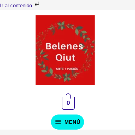
Ir
Ir al contenido
al
MENÚ
contenido
0
MENÚ